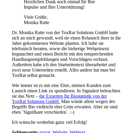
Herzlichen Dank noch einmal für Ihre
Impulse und Ihre Unterstützung!
Viele Grüße,
Monika Ratte
Dr. Monika Ratte von der ToxRat Solutions GmbH hatte
sich an mich gewandt, weil sie einen Relaunch ihrer in die
Jahre gekommenen Website planten. Ich habe sie
telefonisch beraten, sowie die bisherige Webpräsenz
begutachtet und einen Bericht mit den entsprechenden
Handlungsempfehlungen und Vorschlägen verfasst.
Außerdem habe ich den Startseitentext überarbeitet und
zwei neue Unterseiten erstellt. Alles andere hat man bei
ToxRat selbst gemacht.
Wie immer ist es mir eine Ehre, meinen Kunden zum
Launch einen Link zu spendieren. In Signalrot beleuchten
sie das Netz –
die Experten für Biostatistik von der
ToxRat Solutions GmbH.
Man würde allein wegen des
Begriffs Bio vielleicht eher Grün erwarten. Aber sie sind
eben `Signifkant verschieden`. :-)
Ich wünsche weiterhin ganz viel Erfolg!
Schlagworte:
toxrat
,
Website
,
Webtext