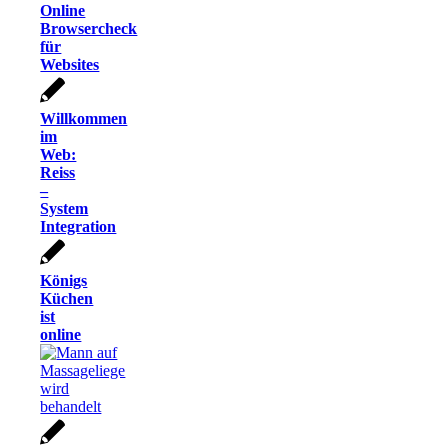
Online
Browsercheck
für
Websites
Willkommen
im
Web:
Reiss
–
System
Integration
Königs
Küchen
ist
online