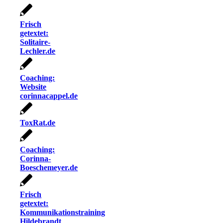
Frisch
getextet:
Solitaire-
Lechler.de
Coaching:
Website
corinnacappel.de
ToxRat.de
Coaching:
Corinna-
Boeschemeyer.de
Frisch
getextet:
Kommunikationstraining
Hildebrandt