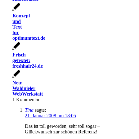
Konzept
und
Text
für
optimumtext.de
Frisch
getextet:
freshhair24.de
Neu:
Waldnieler
WebWerkstatt
1
Kommentar
Tina
sagte:
21. Januar 2008 um 18:05
Das ist toll geworden, sehr toll sogar –
Glückwunsch zur schönen Referenz!