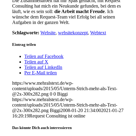
Die Zusammenarbeit hat mir Spaß gemacht, mit Request
Consulting hat mich ein Neukunde gefunden, bei dem es
läuft, wie es sein soll:
die Arbeit macht Freude
. Ich
wünsche dem Request-Team viel Erfolg bei all seinen
Aufgaben in der ganzen Welt.
Schlagworte:
Website
,
websitekonzept
,
Webtext
Eintrag teilen
Teilen auf Facebook
Teilen auf X
Teilen auf LinkedIn
Per E-Mail teilen
https://www.mehralstext.de/wp-
content/uploads/2015/05/Unterm-Strich-mehr-als-Text-
@2x-300x282.png
0
0
Biggi
https://www.mehralstext.de/wp-
content/uploads/2015/05/Unterm-Strich-mehr-als-Text-
@2x-300x282.png
Biggi
2008-01-20 21:34:00
2021-01-27
16:20:19
Request Consulting ist online
Das könnte Dich auch interessieren