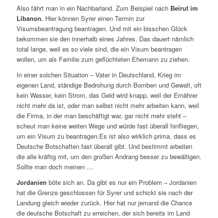
Also fährt man in ein Nachbarland. Zum Beispiel nach
Beirut im
Libanon.
Hier können Syrer einen Termin zur
Visumsbeantragung beantragen. Und mit ein bisschen Glück
bekommen sie den innerhalb eines Jahres. Das dauert nämlich
total lange, weil es so viele sind, die ein Visum beantragen
wollen, um als Familie zum geflüchteten Ehemann zu ziehen.
In einer solchen Situation – Vater in Deutschland, Krieg im
eigenen Land, ständige Bedrohung durch Bomben und Gewalt, oft
kein Wasser, kein Strom, das Geld wird knapp, weil der Ernährer
nicht mehr da ist, oder man selbst nicht mehr arbeiten kann, weil
die Firma, in der man beschäftigt war, gar nicht mehr steht –
scheut man keine weiten Wege und würde fast überall hinfliegen,
um ein Visum zu beantragen.Es ist also wirklich prima, dass es
Deutsche Botschaften fast überall gibt. Und bestimmt arbeiten
die alle kräftig mit, um den großen Andrang besser zu bewältigen.
Sollte man doch meinen …
Jordanien
böte sich an. Da gibt es nur ein Problem – Jordanien
hat die Grenze geschlossen für Syrer und schickt sie nach der
Landung gleich wieder zurück. Hier hat nur jemand die Chance
die deutsche Botschaft zu erreichen, der sich bereits im Land