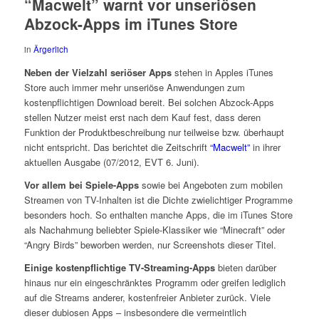
“Macwelt” warnt vor unseriösen
Abzock-Apps im iTunes Store
in
Ärgerlich
Neben der Vielzahl seriöser Apps
stehen in Apples iTunes
Store auch immer mehr unseriöse Anwendungen zum
kostenpflichtigen Download bereit. Bei solchen Abzock-Apps
stellen Nutzer meist erst nach dem Kauf fest, dass deren
Funktion der Produktbeschreibung nur teilweise bzw. überhaupt
nicht entspricht. Das berichtet die Zeitschrift
“Macwelt”
in ihrer
aktuellen Ausgabe (07/2012, EVT 6. Juni).
Vor allem bei Spiele-Apps
sowie bei Angeboten zum mobilen
Streamen von TV-Inhalten ist die Dichte zwielichtiger Programme
besonders hoch. So enthalten manche Apps, die im iTunes Store
als Nachahmung beliebter Spiele-Klassiker wie “Minecraft” oder
“Angry Birds” beworben werden, nur Screenshots dieser Titel.
Einige kostenpflichtige TV-Streaming-Apps
bieten darüber
hinaus nur ein eingeschränktes Programm oder greifen lediglich
auf die Streams anderer, kostenfreier Anbieter zurück. Viele
dieser dubiosen Apps – insbesondere die vermeintlich