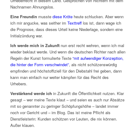
Urheberrecht in diesem Land. Gesprochen von Richtern mit dem
Nachnamen Ahnungslos.
Eine Freundin
musste
diese Kröte
heute schlucken. Aber wenn
ich mir angucke, was seither im
Texttreff
los ist, dann wage ich
die Prognose, dass dieses Urteil keine Niederlage, sondern eine
Initialzündung war.
Ich werde mich in Zukunft
nun erst recht wehren, wenn ich mal
wieder beklaut werde. Und wenn die deutschen Richter nach allen
Regeln der Kunst formulierte Texte
“mit aufwendiger Konzeption,
die hinter der Form verschwindet”
, als nicht schützenswürdig
empfinden und höchstoffiziell für den Diebstahl frei geben, dann
kann man einfach nur weiter kämpfen für das Recht des
Urhebers.
Verstärkend werde ich
in Zukunft die Öffentlichkeit nutzen. Klar
gesagt – wer meine Texte klaut – und seien es auch nur Absätze
mit so genannter zu geringer Schöpfungshöhe – landet immer
noch vor Gericht und – im Blog. Das ist meine Pflicht als
Dienstleisterin: Kunden schützen vor Leuten, die nix können.
Außer klauen.