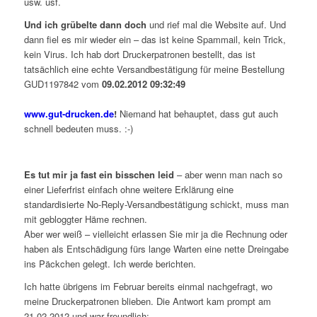
usw. usf.
Und ich grübelte dann doch
und rief mal die Website auf. Und
dann fiel es mir wieder ein – das ist keine Spammail, kein Trick,
kein Virus. Ich hab dort Druckerpatronen bestellt, das ist
tatsächlich eine echte Versandbestätigung für meine Bestellung
GUD1197842 vom
09.02.2012 09:32:49
www.gut-drucken.de
!
Niemand hat behauptet, dass gut auch
schnell bedeuten muss. :-)
Es tut mir ja fast ein bisschen leid
– aber wenn man nach so
einer Lieferfrist einfach ohne weitere Erklärung eine
standardisierte No-Reply-Versandbestätigung schickt, muss man
mit gebloggter Häme rechnen.
Aber wer weiß – vielleicht erlassen Sie mir ja die Rechnung oder
haben als Entschädigung fürs lange Warten eine nette Dreingabe
ins Päckchen gelegt. Ich werde berichten.
Ich hatte übrigens im Februar bereits einmal nachgefragt, wo
meine Druckerpatronen blieben. Die Antwort kam prompt am
21.02.2012 und war freundlich: