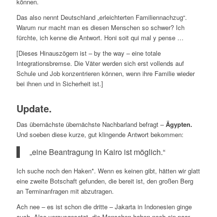
können.
Das also nennt Deutschland „erleichterten Familiennachzug“.
Warum nur macht man es diesen Menschen so schwer? Ich
fürchte, ich kenne die Antwort. Honi soit qui mal y pense …
[Dieses Hinauszögern ist – by the way – eine totale
Integrationsbremse. Die Väter werden sich erst vollends auf
Schule und Job konzentrieren können, wenn ihre Familie wieder
bei ihnen und in Sicherheit ist.]
Update.
Das übernächste übernächste Nachbarland befragt –
Ägypten.
Und soeben diese kurze, gut klingende Antwort bekommen:
„eine Beantragung in Kairo ist möglich.“
Ich suche noch den Haken*. Wenn es keinen gibt, hätten wir glatt
eine zweite Botschaft gefunden, die bereit ist, den großen Berg
an Terminanfragen mit abzutragen.
Ach nee – es ist schon die dritte – Jakarta in Indonesien ginge
auch. Also vorausgesetzt, die Menschen haben noch ein paar