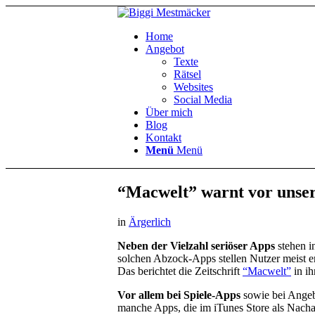
Home
Angebot
Texte
Rätsel
Websites
Social Media
Über mich
Blog
Kontakt
Menü
Menü
“Macwelt” warnt vor unser
in
Ärgerlich
Neben der Vielzahl seriöser Apps
stehen i
solchen Abzock-Apps stellen Nutzer meist er
Das berichtet die Zeitschrift
“Macwelt”
in ih
Vor allem bei Spiele-Apps
sowie bei Angeb
manche Apps, die im iTunes Store als Nacha