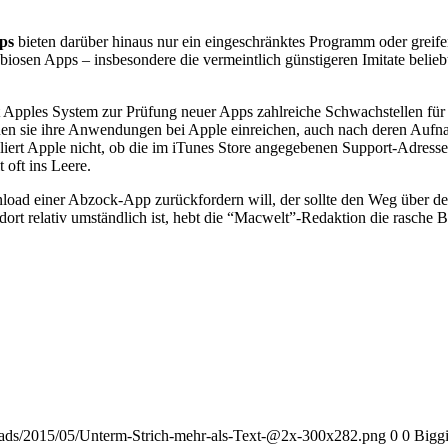
ps
bieten darüber hinaus nur ein eingeschränktes Programm oder greifen
ubiosen Apps – insbesondere die vermeintlich günstigeren Imitate beliebt
et Apples System zur Prüfung neuer Apps zahlreiche Schwachstellen fü
nen sie ihre Anwendungen bei Apple einreichen, auch nach deren Aufn
liert Apple nicht, ob die im iTunes Store angegebenen Support-Adresse
oft ins Leere.
oad einer Abzock-App zurückfordern will, der sollte den Weg über den
rt relativ umständlich ist, hebt die “Macwelt”-Redaktion die rasche 
loads/2015/05/Unterm-Strich-mehr-als-Text-@2x-300x282.png
0
0
Bigg