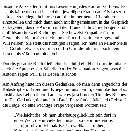
Susanne Ackstaller führt uns Lesende in jedes Portrait sanft ein. Es
ist, als käme man mit ihr bei den jeweiligen Frauen an. Als Leserin
hab ich so Gelegenheit, mich auf die immer neuen Charaktere
einzustellen und mich dann auch mit ihr gemeinsam in das Gespräch
zu begeben, das die Autorin mit den Frauen führt. Ihre Fragen sind
einfühlsam in zwei Richtungen. Sie beweist Empathie für ihr
Gegenüber, bleibt aber auch immer ihren Leserinnen zugewandt.
Will heißen: Sie stellt die richtigen Fragen. Ich hatte an keiner Stelle
das Gefühl, etwas zu vermissen. Im Grunde fühlt man sich beim
Lesen, als säße man mit dabei.
Durchs gesamte Buch fließt eine Leichtigkeit. Nicht nur die Inhalte,
auch die Sprache, der Stil, die Art der Präsentation zeigen, was die
Autorin sagen will: Das Leben ist schön.
Am Anfang hatte ich diesen Gedanken, ob man denn angesichts der
Katastrophen, Krisen und Kriege um uns herum, denn überhaupt so
positiv das Leben feiern kann, wie es ja schon der Titel des Buches
tut. Ein Gedanke, der auch im Buch Platz findet. Michaela Pelz auf
die Frage, ob eine wichtige Frage vergessen worden sei:
„Vielleicht die, ob man überhaupt glücklich sein darf in
einer Welt, die in vielerlei Hinsicht so deprimierend ist
– aufgrund von Klimakrise, Umweltkatastrophen,
Krieg, vor allem aber dem zunehmenden Hass unter