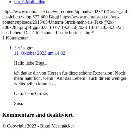
Per E-Mail teilen
https://www.mehralstext.de/wp-content/uploads/2023/10/Cover_auf-
das-leben.webp
577
400
Biggi
https://www.mehralstext.de/wp-
content/uploads/2015/05/Unterm-Strich-mehr-als-Text-@2x-
300x282.png
Biggi
2023-10-07 19:25:58
2023-10-07 20:33:35
Auf
das Leben! Das Glücksbuch für die besten Jahre*
1
Kommentar
Susi
sagte:
11. Oktober 2023 um 14:32
Hallo liebe Biggi,
ich danke dir von Herzen für diese schöne Rezension! Noch
mehr natürlich, wenn “Auf das Leben!” auch dir ein weniger
weiterhelfen könnte …
Ganz liebe Grüße,
Susi.
Kommentare sind deaktiviert.
© Copyright 2023 - Biggi Mestmäcker