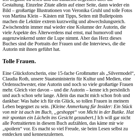
Gestaltung. Einzelne Zitate allein auf einer Seite, dann wieder ein
Bild – großartige Illustrationen von Veronika Gruhl und tolle Fotos
von Martina Klein – Kästen mit Tipps, Seiten mit Bulletpoints
machen die Lektüre extrem kurzweilig und abwechslungsreich.
Zwischendrin immer mal wieder eine Kolumne der Autorin, die
viele Aspekte des Älterwerdens mal ernst, mal humorvoll und
augenzwinkernd unter die Lupe nimmt. Aber das Herz dieses
Buches sind die Portraits der Frauen und die Interviews, die die
Autorin mit ihnen geführt hat.
Tolle Frauen.
Eine Glücksforscherin, eine 15-fache Großmutter als „Silvermodel“,
Claudia Roth, unsere Staatsministerin für Kultur und Medien, eine
Ordensschwester, eine Autorin und noch so viele großartige Frauen
mehr. Gleich vier davon – und die Autorin – kenne ich persönlich
und auch schon sehr lange. Allein das macht mich schon froh und
dankbar: Was habe ich für ein Glück, so tollen Frauen in meinem
Leben begegnet zu sein.
[Kleine Anmerkung für Insider: Ein Stück
von mir ist auch im Buch, „geshoppt“ von Michi in der Butike. Hat
mir spontan ein Lächeln ins Gesicht gezaubert.]
Ich will gar nicht
alle Portraitierten in diesem Buch aufzählen, das käme mir wie
„spoilern“ vor. Es macht so viel Freude, sie beim Lesen selbst zu
entdecken und kennenzulernen.