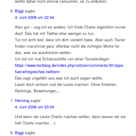
wollte daher noch einmal versuchen, es zu erläutern.
Biggi
sagte:
4. Juni 2008 um 22:44
Also gut – sag ich es anders: Ich finde Charts eigentlich immer
doof. Das hat mit Twitter eher weniger zu tun.
Tut mir echt leid, dass ich dich verwirrt habe. Aber auch Texter
finden manchmal ganz offenbar nicht die richtigen Worte für
das, was sie ausdrücken wollen.
Ich hol mir mal Schützenhilfe von einer Texterkollegin:
https://www.textblog.de/index.php/notizen/comments/30-tipps-
fuer-erfolgreiches-twittern/
Das sagt ungefähr aus,was ich auch sagen wollte.
Lasst doch einfach mal die Leute machen. Ohne Kriterien,
Rankings, Bewertungen…
Henning
sagte:
4. Juni 2008 um 23:04
Und wenn die Leute Charts machen wollen, dann lassen wir sie
halt Charts machen. :-)
Biggi
sagte: