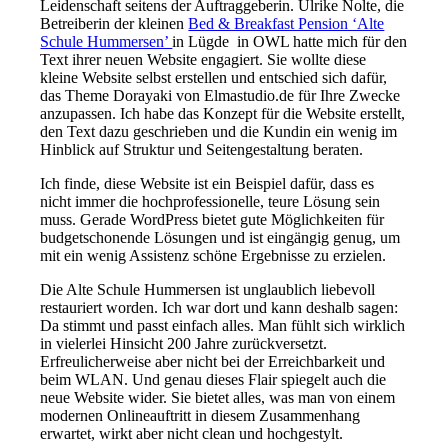
Leidenschaft seitens der Auftraggeberin. Ulrike Nolte, die
Betreiberin der kleinen
Bed & Breakfast Pension ‘Alte
Schule Hummersen’
in Lügde in OWL hatte mich für den
Text ihrer neuen Website engagiert. Sie wollte diese
kleine Website selbst erstellen und entschied sich dafür,
das Theme Dorayaki von Elmastudio.de für Ihre Zwecke
anzupassen. Ich habe das Konzept für die Website erstellt,
den Text dazu geschrieben und die Kundin ein wenig im
Hinblick auf Struktur und Seitengestaltung beraten.
Ich finde, diese Website ist ein Beispiel dafür, dass es
nicht immer die hochprofessionelle, teure Lösung sein
muss. Gerade WordPress bietet gute Möglichkeiten für
budgetschonende Lösungen und ist eingängig genug, um
mit ein wenig Assistenz schöne Ergebnisse zu erzielen.
Die Alte Schule Hummersen ist unglaublich liebevoll
restauriert worden. Ich war dort und kann deshalb sagen:
Da stimmt und passt einfach alles. Man fühlt sich wirklich
in vielerlei Hinsicht 200 Jahre zurückversetzt.
Erfreulicherweise aber nicht bei der Erreichbarkeit und
beim WLAN. Und genau dieses Flair spiegelt auch die
neue Website wider. Sie bietet alles, was man von einem
modernen Onlineauftritt in diesem Zusammenhang
erwartet, wirkt aber nicht clean und hochgestylt.