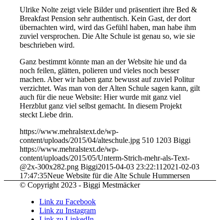
Ulrike Nolte zeigt viele Bilder und präsentiert ihre Bed &
Breakfast Pension sehr authentisch. Kein Gast, der dort
übernachten wird, wird das Gefühl haben, man habe ihm
zuviel versprochen. Die Alte Schule ist genau so, wie sie
beschrieben wird.
Ganz bestimmt könnte man an der Website hie und da
noch feilen, glätten, polieren und vieles noch besser
machen. Aber wir haben ganz bewusst auf zuviel Politur
verzichtet. Was man von der Alten Schule sagen kann, gilt
auch für die neue Website: Hier wurde mit ganz viel
Herzblut ganz viel selbst gemacht. In diesem Projekt
steckt Liebe drin.
https://www.mehralstext.de/wp-
content/uploads/2015/04/alteschule.jpg
510
1203
Biggi
https://www.mehralstext.de/wp-
content/uploads/2015/05/Unterm-Strich-mehr-als-Text-
@2x-300x282.png
Biggi
2015-04-03 23:22:11
2021-02-03
17:47:35
Neue Website für die Alte Schule Hummersen
© Copyright 2023 - Biggi Mestmäcker
Link zu Facebook
Link zu Instagram
Link zu LinkedIn