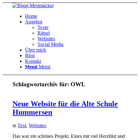
Home
Angebot
Texte
Rätsel
Websites
Social Media
Über mich
Blog
Kontakt
Menü
Menü
Schlagwortarchiv für:
OWL
Neue Website für die Alte Schule
Hummersen
in
Text
,
Websites
Das war ein schönes Projekt. Eines mit viel Herzblut und