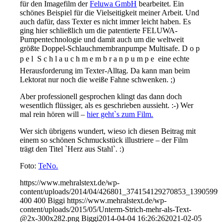
für den Imagefilm der
Feluwa GmbH
bearbeitet. Ein
schönes Beispiel für die Vielseitigkeit meiner Arbeit. Und
auch dafür, dass Texter es nicht immer leicht haben. Es
ging hier schließlich um die patentierte FELUWA-
Pumpentechnologie und damit auch um die weltweit
größte Doppel-Schlauchmembranpumpe Multisafe. D o p
p e l  S c h l a u c h m e m b r a n p u m p e  eine echte
Herausforderung im Texter-Alltag. Da kann man beim
Lektorat nur noch die weiße Fahne schwenken. ;)
Aber professionell gesprochen klingt das dann doch
wesentlich flüssiger, als es geschrieben aussieht. :-) Wer
mal rein hören will –
hier geht`s zum Film.
Wer sich übrigens wundert, wieso ich diesen Beitrag mit
einem so schönen Schmuckstück illustriere – der Film
trägt den Titel `Herz aus Stahl`. :)
Foto:
TeNo.
https://www.mehralstext.de/wp-
content/uploads/2014/04/426801_374154129270853_1390599
400
400
Biggi
https://www.mehralstext.de/wp-
content/uploads/2015/05/Unterm-Strich-mehr-als-Text-
@2x-300x282.png
Biggi
2014-04-04 16:26:26
2021-02-05