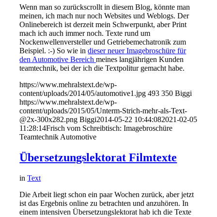
Wenn man so zurückscrollt in diesem Blog, könnte man
meinen, ich mach nur noch Websites und Weblogs. Der
Onlinebereich ist derzeit mein Schwerpunkt, aber Print
mach ich auch immer noch. Texte rund um
Nockenwellenversteller und Getriebemechatronik zum
Beispiel. :-) So wie in
dieser neuer Imagebroschüre für
den Automotive Bereich
meines langjährigen Kunden
teamtechnik, bei der ich die Textpolitur gemacht habe.
https://www.mehralstext.de/wp-
content/uploads/2014/05/automotive1.jpg
493
350
Biggi
https://www.mehralstext.de/wp-
content/uploads/2015/05/Unterm-Strich-mehr-als-Text-
@2x-300x282.png
Biggi
2014-05-22 10:44:08
2021-02-05
11:28:14
Frisch vom Schreibtisch: Imagebroschüre
Teamtechnik Automotive
Übersetzungslektorat Filmtexte
in
Text
Die Arbeit liegt schon ein paar Wochen zurück, aber jetzt
ist das Ergebnis online zu betrachten und anzuhören. In
einem intensiven Übersetzungslektorat hab ich die Texte