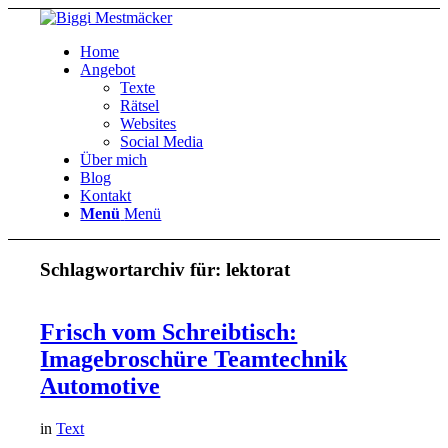
Home
Angebot
Texte
Rätsel
Websites
Social Media
Über mich
Blog
Kontakt
Menü
Menü
Schlagwortarchiv für:
lektorat
Frisch vom Schreibtisch:
Imagebroschüre Teamtechnik
Automotive
in
Text