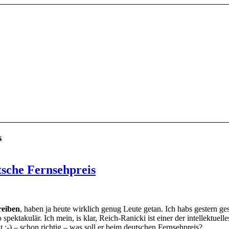
s
tsche Fernsehpreis
reiben
, haben ja heute wirklich genug Leute getan. Ich habs gestern g
spektakulär. Ich mein, is klar, Reich-Ranicki ist einer der intellektuell
ht ;-) – schon richtig – was soll er beim deutschen Fernsehpreis?