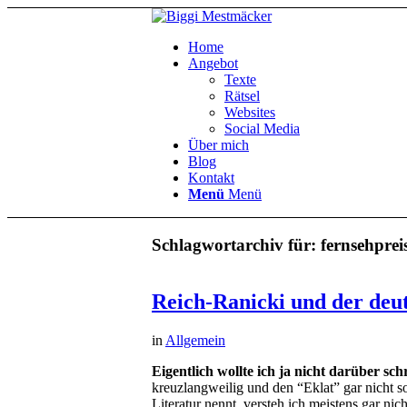
Home
Angebot
Texte
Rätsel
Websites
Social Media
Über mich
Blog
Kontakt
Menü
Menü
Schlagwortarchiv für:
fernsehprei
Reich-Ranicki und der deu
in
Allgemein
Eigentlich wollte ich ja nicht darüber sch
kreuzlangweilig und den “Eklat” gar nicht so 
Literatur nennt, versteh ich meistens gar nic