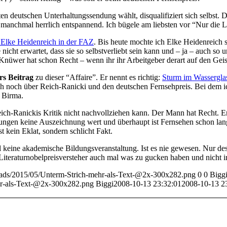
en deutschen Unterhaltungssendung wählt, disqualifiziert sich selbst. D
manchmal herrlich entspannend. Ich bügele am liebsten vor “Nur die Lie
 Elke Heidenreich in der FAZ
. Bis heute mochte ich Elke Heidenreich s
 nicht erwartet, dass sie so selbstverliebt sein kann und – ja – auch so
Knüwer hat schon Recht – wenn ihr ihr Arbeitgeber derart auf den Geis
s Beitrag
zu dieser “Affaire”. Er nennt es richtig:
Sturm im Wassergla
doch noch über Reich-Ranicki und den deutschen Fernsehpreis. Bei dem 
n Birma.
eich-Ranickis Kritik nicht nachvollziehen kann. Der Mann hat Recht. Er
ungen keine Auszeichnung wert und überhaupt ist Fernsehen schon lang
 kein Eklat, sondern schlicht Fakt.
l keine akademische Bildungsveranstaltung. Ist es nie gewesen. Nur 
e Literaturnobelpreisversteher auch mal was zu gucken haben und nicht 
loads/2015/05/Unterm-Strich-mehr-als-Text-@2x-300x282.png
0
0
Bigg
hr-als-Text-@2x-300x282.png
Biggi
2008-10-13 23:32:01
2008-10-13 2