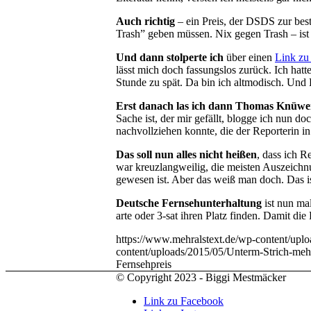
Auch richtig
– ein Preis, der DSDS zur best
Trash” geben müssen. Nix gegen Trash – ist 
Und dann stolperte ich
über einen
Link zu
lässt mich doch fassungslos zurück. Ich hatte
Stunde zu spät. Da bin ich altmodisch. Und 
Erst danach las ich dann Thomas Knüwer
Sache ist, der mir gefällt, blogge ich nun 
nachvollziehen konnte, die der Reporterin i
Das soll nun alles nicht heißen
, dass ich R
war kreuzlangweilig, die meisten Auszeichn
gewesen ist. Aber das weiß man doch. Das ist
Deutsche Fernsehunterhaltung
ist nun ma
arte oder 3-sat ihren Platz finden. Damit di
https://www.mehralstext.de/wp-content/up
content/uploads/2015/05/Unterm-Strich-me
Fernsehpreis
© Copyright 2023 - Biggi Mestmäcker
Link zu Facebook