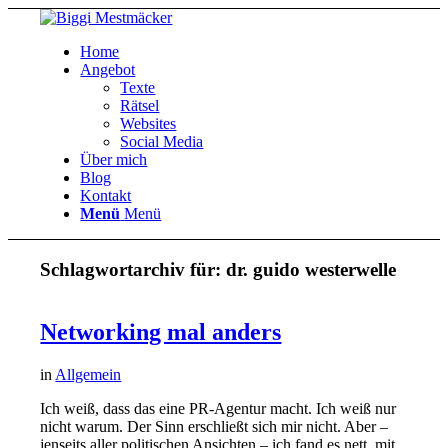
Home
Angebot
Texte
Rätsel
Websites
Social Media
Über mich
Blog
Kontakt
Menü
Menü
Schlagwortarchiv für:
dr. guido westerwelle
Networking mal anders
in
Allgemein
Ich weiß, dass das eine PR-Agentur macht. Ich weiß nur
nicht warum. Der Sinn erschließt sich mir nicht. Aber –
jenseits aller politischen Ansichten – ich fand es nett, mit