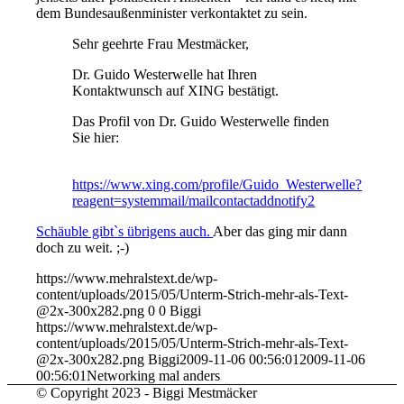
dem Bundesaußenminister verkontaktet zu sein.
Sehr geehrte Frau Mestmäcker,
Dr. Guido Westerwelle hat Ihren
Kontaktwunsch auf XING bestätigt.
Das Profil von Dr. Guido Westerwelle finden
Sie hier:
https://www.xing.com/profile/Guido_Westerwelle?
reagent=systemmail/mailcontactaddnotify2
Schäuble gibt`s übrigens auch.
Aber das ging mir dann
doch zu weit. ;-)
https://www.mehralstext.de/wp-
content/uploads/2015/05/Unterm-Strich-mehr-als-Text-
@2x-300x282.png
0
0
Biggi
https://www.mehralstext.de/wp-
content/uploads/2015/05/Unterm-Strich-mehr-als-Text-
@2x-300x282.png
Biggi
2009-11-06 00:56:01
2009-11-06
00:56:01
Networking mal anders
© Copyright 2023 - Biggi Mestmäcker