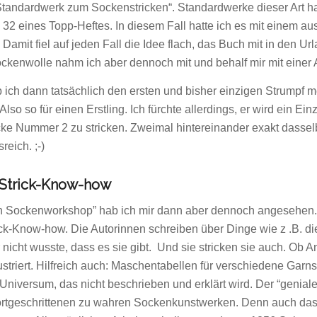
 Standardwerk zum Sockenstricken“. Standardwerke dieser Art 
e 32 eines Topp-Heftes. In diesem Fall hatte ich es mit eine
 Damit fiel auf jeden Fall die Idee flach, das Buch mit in den Ur
ckenwolle nahm ich aber dennoch mit und behalf mir mit einer 
 ich dann tatsächlich den ersten und bisher einzigen Strumpf me
 Also so für einen Erstling. Ich fürchte allerdings, er wird ein E
cke Nummer 2 zu stricken. Zweimal hintereinander exakt dasselbe
eich. ;-)
 Strick-Know-how
n Sockenworkshop” hab ich mir dann aber dennoch angesehen. 
ick-Know-how. Die Autorinnen schreiben über Dinge wie z .B. 
 nicht wusste, dass es sie gibt. Und sie stricken sie auch. Ob A
ustriert. Hilfreich auch: Maschentabellen für verschiedene Garns
Universum, das nicht beschrieben und erklärt wird. Der “genial
rtgeschrittenen zu wahren Sockenkunstwerken. Denn auch das g