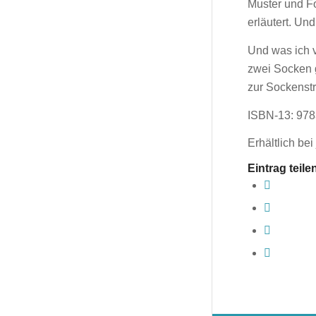
Muster und Fo
erläutert. U
Und was ich v
zwei Socken g
zur Sockenst
ISBN-13: 978
Erhältlich be
Eintrag teile