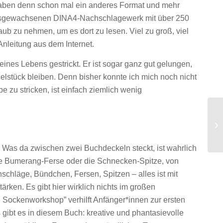
haben denn schon mal ein anderes Format und mehr
m ausgewachsenen DINA4-Nachschlagewerk mit über 250
laub zu nehmen, um es dort zu lesen. Viel zu groß, viel
Anleitung aus dem Internet.
ines Lebens gestrickt. Er ist sogar ganz gut gelungen,
inzelstück bleiben. Denn bisher konnte ich mich noch nicht
 zu stricken, ist einfach ziemlich wenig
Was da zwischen zwei Buchdeckeln steckt, ist wahrlich
die Bumerang-Ferse oder die Schnecken-Spitze, von
nschläge, Bündchen, Fersen, Spitzen – alles ist mit
tärken. Es gibt hier wirklich nichts im großen
e Sockenworkshop” verhilft Anfänger*innen zur ersten
ibt es in diesem Buch: kreative und phantasievolle