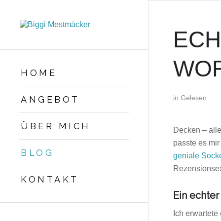
ECH
WO
HOME
in
Gelesen
ANGEBOT
ÜBER MICH
Decken – alle
passte es mi
BLOG
geniale Sock
Rezensionsexe
KONTAKT
Ein echter
Ich erwartete