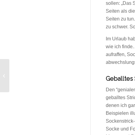
sollen: „Das
Seiten als di
Seiten zu tun.
zu schwer. So
Im Urlaub hab
wie ich finde.
aufraffen, So
abwechslungsr
Physioteam Winz
Geballtes
Den “geniale
geballtes Str
denen ich gar
Beispielen ill
Sockenstrick-
Socke und Fo