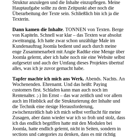
Struktur anzulegen und die Inhalte einzupflegen. Meine
Hauptaufgabe sollte zu dem Zeitpunkt aber noch die
Überarbeitung der Texte sein. Schließlich bin ich ja die
Texterin.
Dann kamen die Inhalte
. TONNEN von Texten. Berge
von Kapiteln. Schnell war klar – das Texten war absolut
zweitrangig. Ich hatte zwar schon unzählige Male im
Kundenauftrag Joomla bedient und auch durch meine
enge Zusammenarbeit mit Angie Radtke eine Menge über
Joomla gelernt, aber ich habe noch nie eine Website selbst
aufgesetzt und auch der Umfang dieses Projektes übertraf
alles, was ich je zuvor gemacht habe.
Tapfer machte ich mich ans Werk.
Abends. Nachts. An
Wochenenden. Ehrenamt. Und das heißt: Paying
customers first. Schlafen kann man auch noch im
Rentenalter. ;-) Im Ernst – das war zeitlich und vor allem
auch im Hinblick auf die Strukturierung der Inhalte und
die Technik eine riesige Herausforderung,
zwischenzeitlich hab ich mich selbst verflucht für meine
Zusagen, aber dann wieder war ich so froh und stolz, dass
ich das endlich begriffen hatte mit den Modulen bei
Joomla, hatte endlich gelernt, nicht in Seiten, sondern in
sections und categories zu denken, dass es mir richtig