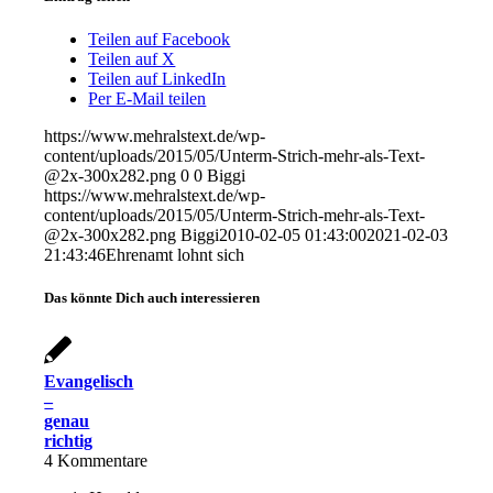
Teilen auf Facebook
Teilen auf X
Teilen auf LinkedIn
Per E-Mail teilen
https://www.mehralstext.de/wp-
content/uploads/2015/05/Unterm-Strich-mehr-als-Text-
@2x-300x282.png
0
0
Biggi
https://www.mehralstext.de/wp-
content/uploads/2015/05/Unterm-Strich-mehr-als-Text-
@2x-300x282.png
Biggi
2010-02-05 01:43:00
2021-02-03
21:43:46
Ehrenamt lohnt sich
Das könnte Dich auch interessieren
Evangelisch
–
genau
richtig
4
Kommentare