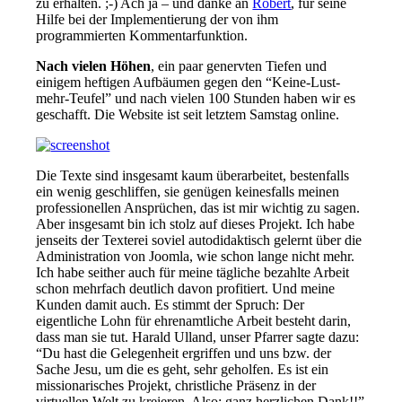
zu erhalten. ;-) Ach ja – und danke an
Robert
, für seine
Hilfe bei der Implementierung der von ihm
programmierten Kommentarfunktion.
Nach vielen Höhen
, ein paar genervten Tiefen und
einigem heftigen Aufbäumen gegen den “Keine-Lust-
mehr-Teufel” und nach vielen 100 Stunden haben wir es
geschafft. Die Website ist seit letztem Samstag online.
Die Texte sind insgesamt kaum überarbeitet, bestenfalls
ein wenig geschliffen, sie genügen keinesfalls meinen
professionellen Ansprüchen, das ist mir wichtig zu sagen.
Aber insgesamt bin ich stolz auf dieses Projekt. Ich habe
jenseits der Texterei soviel autodidaktisch gelernt über die
Administration von Joomla, wie schon lange nicht mehr.
Ich habe seither auch für meine tägliche bezahlte Arbeit
schon mehrfach deutlich davon profitiert. Und meine
Kunden damit auch. Es stimmt der Spruch: Der
eigentliche Lohn für ehrenamtliche Arbeit besteht darin,
dass man sie tut. Harald Ulland, unser Pfarrer sagte dazu:
“Du hast die Gelegenheit ergriffen und uns bzw. der
Sache Jesu, um die es geht, sehr geholfen. Es ist ein
missionarisches Projekt, christliche Präsenz in der
virtuellen Welt zu kreieren. Also: ganz herzlichen Dank!!”