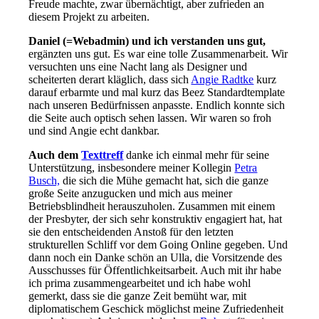
Freude machte, zwar übernächtigt, aber zufrieden an
diesem Projekt zu arbeiten.
Daniel (=Webadmin) und ich verstanden uns gut,
ergänzten uns gut. Es war eine tolle Zusammenarbeit. Wir
versuchten uns eine Nacht lang als Designer und
scheiterten derart kläglich, dass sich
Angie Radtke
kurz
darauf erbarmte und mal kurz das Beez Standardtemplate
nach unseren Bedürfnissen anpasste. Endlich konnte sich
die Seite auch optisch sehen lassen. Wir waren so froh
und sind Angie echt dankbar.
Auch dem
Texttreff
danke ich einmal mehr für seine
Unterstützung, insbesondere meiner Kollegin
Petra
Busch,
die sich die Mühe gemacht hat, sich die ganze
große Seite anzugucken und mich aus meiner
Betriebsblindheit herauszuholen. Zusammen mit einem
der Presbyter, der sich sehr konstruktiv engagiert hat, hat
sie den entscheidenden Anstoß für den letzten
strukturellen Schliff vor dem Going Online gegeben. Und
dann noch ein Danke schön an Ulla, die Vorsitzende des
Ausschusses für Öffentlichkeitsarbeit. Auch mit ihr habe
ich prima zusammengearbeitet und ich habe wohl
gemerkt, dass sie die ganze Zeit bemüht war, mit
diplomatischem Geschick möglichst meine Zufriedenheit