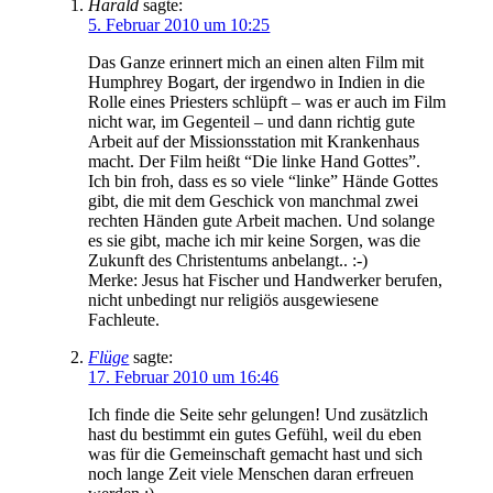
Harald
sagte:
5. Februar 2010 um 10:25
Das Ganze erinnert mich an einen alten Film mit
Humphrey Bogart, der irgendwo in Indien in die
Rolle eines Priesters schlüpft – was er auch im Film
nicht war, im Gegenteil – und dann richtig gute
Arbeit auf der Missionsstation mit Krankenhaus
macht. Der Film heißt “Die linke Hand Gottes”.
Ich bin froh, dass es so viele “linke” Hände Gottes
gibt, die mit dem Geschick von manchmal zwei
rechten Händen gute Arbeit machen. Und solange
es sie gibt, mache ich mir keine Sorgen, was die
Zukunft des Christentums anbelangt.. :-)
Merke: Jesus hat Fischer und Handwerker berufen,
nicht unbedingt nur religiös ausgewiesene
Fachleute.
Flüge
sagte:
17. Februar 2010 um 16:46
Ich finde die Seite sehr gelungen! Und zusätzlich
hast du bestimmt ein gutes Gefühl, weil du eben
was für die Gemeinschaft gemacht hast und sich
noch lange Zeit viele Menschen daran erfreuen