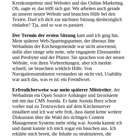
Kernkompetenz sind Websites und das Online-Marketing.
Oh, sagte er, das trifft sich gut. Wir arbeiten auch gerade
an unserer neuen Website und brauchen Hilfe bei den
Texten. Darf ich dich zur nächsten Sitzung diesbezüglich
einladen? Tja, und so war es passiert.
Der Termin der ersten Sitzung
kam und ich ging hin.
Mein späterer Web-Sparringspartner, der überaus fitte
Webadmin der Kirchengemeinde war nicht anwesend,
dafür aber einige sehr nette, sehr engagierte Ehrenamtler
und Presbyter und der Pfarrer. Sie sprachen von der neuen
Website, von ihren Vorbereitungen, aber ich merkte
schnell, sie brauchten wirklich Hilfe. Von
Navigationsstrukturen verstanden sie nicht viel, Usability
war auch das, was es ist: ein Fremdwort.
Erfreulicherweise war mein späterer Mitstreiter
, der
Webadmin ein Open Source Anhänger und favorisierte
mit mir das CMS Joomla. Er hatte Joomla Beez schon
vorher mal zu Testzwecken auf dem Kirchenserver
installiert und ich war sehr froh, dass damit keine weitere
Diskussion über die Wahl des richtigen Content
Management Systems mehr nötig war. Joomla kannte ich
und damit kannte ich mich sogar ein bisschen aus. Ich
erklärte mich bereit, die Inhalte zu strukturieren, die