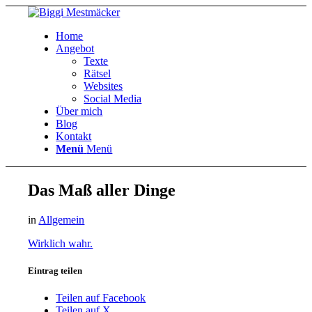
Home
Angebot
Texte
Rätsel
Websites
Social Media
Über mich
Blog
Kontakt
Menü
Menü
Das Maß aller Dinge
in
Allgemein
Wirklich wahr.
Eintrag teilen
Teilen auf Facebook
Teilen auf X