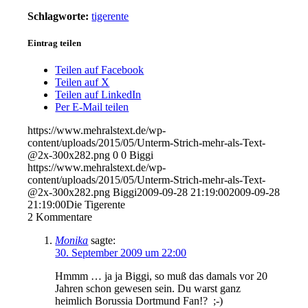
Schlagworte:
tigerente
Eintrag teilen
Teilen auf Facebook
Teilen auf X
Teilen auf LinkedIn
Per E-Mail teilen
https://www.mehralstext.de/wp-
content/uploads/2015/05/Unterm-Strich-mehr-als-Text-
@2x-300x282.png
0
0
Biggi
https://www.mehralstext.de/wp-
content/uploads/2015/05/Unterm-Strich-mehr-als-Text-
@2x-300x282.png
Biggi
2009-09-28 21:19:00
2009-09-28
21:19:00
Die Tigerente
2
Kommentare
Monika
sagte:
30. September 2009 um 22:00
Hmmm … ja ja Biggi, so muß das damals vor 20
Jahren schon gewesen sein. Du warst ganz
heimlich Borussia Dortmund Fan!? ;-)