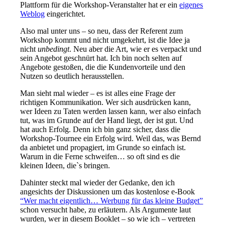
Plattform für die Workshop-Veranstalter hat er ein
eigenes
Weblog
eingerichtet.
Also mal unter uns – so neu, dass der Referent zum
Workshop kommt und nicht umgekehrt, ist die Idee ja
nicht
unbedingt
. Neu aber die Art, wie er es verpackt und
sein Angebot geschnürt hat. Ich bin noch selten auf
Angebote gestoßen, die die Kundenvorteile und den
Nutzen so deutlich herausstellen.
Man sieht mal wieder – es ist alles eine Frage der
richtigen Kommunikation. Wer sich ausdrücken kann,
wer Ideen zu Taten werden lassen kann, wer also einfach
tut, was im Grunde auf der Hand liegt, der ist gut. Und
hat auch Erfolg. Denn ich bin ganz sicher, dass die
Workshop-Tournee ein Erfolg wird. Weil das, was Bernd
da anbietet und propagiert, im Grunde so einfach ist.
Warum in die Ferne schweifen… so oft sind es die
kleinen Ideen, die`s bringen.
Dahinter steckt mal wieder der Gedanke, den ich
angesichts der Diskussionen um das kostenlose e-Book
“Wer macht eigentlich… Werbung für das kleine Budget”
schon versucht habe, zu erläutern. Als Argumente laut
wurden, wer in diesem Booklet – so wie ich – vertreten