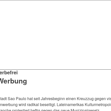
erbefrei
 Werbung
nstadt Sao Paulo hat seit Jahresbeginn einen Kreuzzug gegen 
nwerbung wird radikal beseitigt. Lateinamerikas Kulturmetropole
anche protestiert heftig gegen das neue Munizipalgesetz.