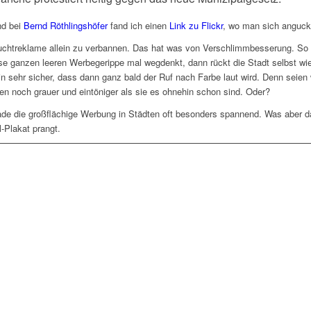
d bei
Bernd Röthlingshöfer
fand ich einen
Link zu Flickr
, wo man sich anguck
 Leuchtreklame allein zu verbannen. Das hat was von Verschlimmbesserung. S
se ganzen leeren Werbegerippe mal wegdenkt, dann rückt die Stadt selbst wied
 sehr sicher, dass dann ganz bald der Ruf nach Farbe laut wird. Denn seien w
n noch grauer und eintöniger als sie es ohnehin schon sind. Oder?
ade die großflächige Werbung in Städten oft besonders spannend. Was aber da
l-Plakat prangt.