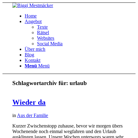
Home
Angebot
Texte
Rätsel
Websites
Social Media
Über mich
Blog
Kontakt
Menü
Menü
Schlagwortarchiv für:
urlaub
Wieder da
in
Aus der Familie
Kurzer Zwischenstopp zuhause, bevor wir morgen übers
Wochenende noch einmal wegfahren und den Urlaub
ausklingen lassen. Unsere Wochen unterwegs waren sehr