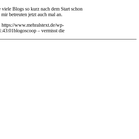
e viele Blogs so kurz nach dem Start schon
mir betreuten jetzt auch mal an.
i
https://www.mehralstext.de/wp-
1:43:01
blogoscoop – vermisst die