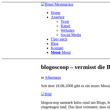
Home
Angebot
Texte
Rätsel
Websites
Social Media
Über mich
Blog
Kontakt
Menü
Menü
blogoscoop – vermisst die 
in
Allgemein
Seit dem 18.08.2008 gibt es ein neues Mess
blogoscoop sammelt Infos rund um Blogs, bere
eingetragen sind. Das lässt vermuten, dass s