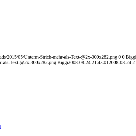
loads/2015/05/Unterm-Strich-mehr-als-Text-@2x-300x282.png
0
0
Bigg
hr-als-Text-@2x-300x282.png
Biggi
2008-08-24 21:43:01
2008-08-24 2
d