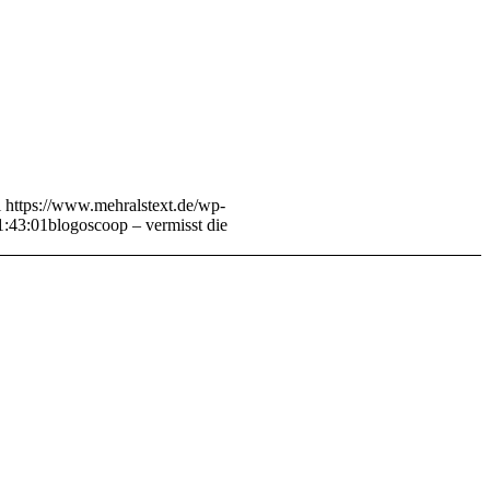
i
https://www.mehralstext.de/wp-
1:43:01
blogoscoop – vermisst die