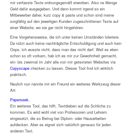
mir verfasste Texte ordnungsgemäß erworben. Also ne Menge
Geld dafür ausgegeben. Und dann kommt irgend so ein
Mitbewerber daher, kurz copy & paste und schon sind meine
sorgfältig auf den jeweiligen Kunden zugeschnittenen Texte auf
einer Website, wo sie gar nicht hingehören.
Eine Vorgehensweise, die ich unter keinen Umständen toleriere.
Da nützt auch keine nachträgliche Entschuldigung und auch kein
Oops, ich wusste nicht, dass man das nicht darf. Weil es eben
schon so oft vorkam, hab ich es mir zur Gewohnheit gemacht,
ein- bis zweimal im Jahr alle von mir getexteten Websites via
Copyscape
checken zu lassen. Dieses Tool find ich wirklich
praktisch.
Neulich nun nannte mir ein Freund ein weiteres Werkzeug dieser
Art:
Paperseek.
Ein weiteres Tool, das hilft, Textdieben auf die Schliche zu
kommen. Es wird wohl viel von Professoren und Lehrern
eingesetzt, die so Betrug bei Diplom- oder Hausarbeiten
aufdecken. Aber es eignet sich natürlich genauso für jeden
anderen Text.