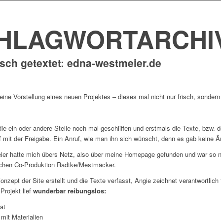
HLAGWORTARCHI
isch getextet: edna-westmeier.de
eine Vorstellung eines neuen Projektes – dieses mal nicht nur frisch, sondern
die ein oder andere Stelle noch mal geschliffen und erstmals die Texte, bzw.
 mit der Freigabe. Ein Anruf, wie man ihn sich wünscht, denn es gab keine 
er hatte mich übers Netz, also über meine Homepage gefunden und war so n
ichen Co-Produktion Radtke/Mestmäcker.
onzept der Site erstellt und die Texte verfasst, Angie zeichnet verantwortlic
rojekt lief
wunderbar reibungslos:
at
 mit Materialien