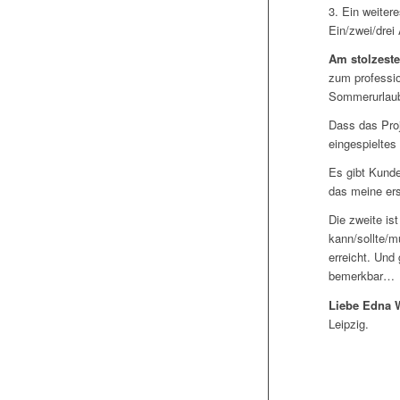
3. Ein weitere
Ein/zwei/drei
Am stolzeste
zum professio
Sommerurlaubes
Dass das Proj
eingespieltes
Es gibt Kunde
das meine ers
Die zweite is
kann/sollte/mü
erreicht. Und
bemerkbar…
Liebe Edna W
Leipzig.