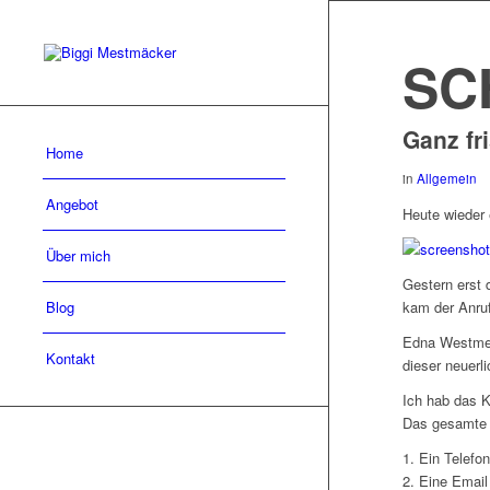
SC
Ganz fr
Home
in
Allgemein
Angebot
Heute wieder 
Über mich
Gestern erst 
Blog
kam der Anruf
Edna Westmei
Kontakt
dieser neuerl
Ich hab das K
Das gesamte P
1. Ein Telefon
2. Eine Email