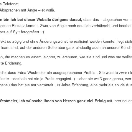
s Telefonat
 Absprachen mit Angie – et voilà.
n bin ich bei dieser Website übrigens darauf,
dass das – abgesehen von mei
nellen Einsatz kommt. Zwar von Angie noch deutlich verhübscht und bearbei
 auf Sylt fotografiert. :)
ekt so zügig und ohne Änderungswünsche realisiert werden konnte, liegt siche
 Team sind, auf der anderen Seite aber ganz eindeutig auch an unserer Kundin
n, die machen es einem leichter, zu erspüren, wie sie sind und was sie wolle
te Erklärung.
t die, dass Edna Westmeier ein ausgesprochener Profi ist. Sie wusste zwar ni
sste – deshalb hat sie ja Profis engagiert :) – aber sie weiß ganz genau, wer 
 genau das hat sie mir vermittelt. 38 Jahre Erfahrung, eine mehr als solide A
estmeier, ich wünsche Ihnen von Herzen ganz viel Erfolg
mit Ihrer neue