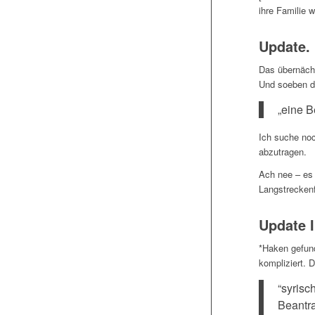
ihre Familie w
Update.
Das übernäch
Und soeben d
„eine B
Ich suche noc
abzutragen.
Ach nee – es 
Langstreckenf
Update I
*Haken gefund
kompliziert. D
“syrisc
Beantra