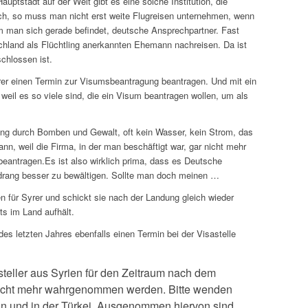
ptstadt auf der Welt gibt es eine solche Institution, die
isch, so muss man nicht erst weite Flugreisen unternehmen, wenn
 man sich gerade befindet, deutsche Ansprechpartner. Fast
chland als Flüchtling anerkannten Ehemann nachreisen. Da ist
chlossen ist.
er einen Termin zur Visumsbeantragung beantragen. Und mit ein
eil es so viele sind, die ein Visum beantragen wollen, um als
hung durch Bomben und Gewalt, oft kein Wasser, kein Strom, das
ann, weil die Firma, in der man beschäftigt war, gar nicht mehr
beantragen.Es ist also wirklich prima, dass es Deutsche
Andrang besser zu bewältigen. Sollte man doch meinen …
n für Syrer und schickt sie nach der Landung gleich wieder
ts im Land aufhält.
s letzten Jahres ebenfalls einen Termin bei der Visastelle
steller aus Syrien für den Zeitraum nach dem
 nicht mehr wahrgenommen werden. Bitte wenden
on und in der Türkei. Ausgenommen hiervon sind