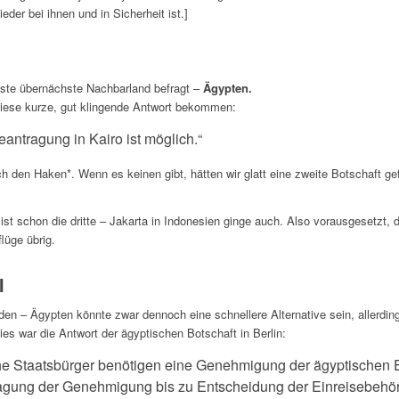
ieder bei ihnen und in Sicherheit ist.]
ste übernächste Nachbarland befragt –
Ägypten.
iese kurze, gut klingende Antwort bekommen:
eantragung in Kairo ist möglich.“
h den Haken*. Wenn es keinen gibt, hätten wir glatt eine zweite Botschaft ge
ist schon die dritte – Jakarta in Indonesien ginge auch. Also vorausgesetzt,
lüge übrig.
I
en – Ägypten könnte zwar dennoch eine schnellere Alternative sein, allerdin
ies war die Antwort der ägyptischen Botschaft in Berlin:
he Staatsbürger benötigen eine Genehmigung der ägyptischen E
gung der Genehmigung bis zu Entscheidung der Einreisebehörd