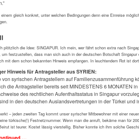
.”
einem gleich konkret, unter welchen Bedingungen denn eine Einreise möglich
gen.
II
ch plötzlich die Idee: SINGAPUR. Ich mein, wer fährt schon extra nach Singa
, um festzustellen, dass man sich auch in der deutschen Botschaft Singapur 
ch mit dem schon bekannten Hinweis empfangen. In leuchtendem Rot ist dort
ger Hinweis für Antragsteller aus SYRIEN:
 von syrischen Antragstellern auf Familienzusammenführung 
ich die Antragsteller bereits seit MINDESTENS 6 MONATEN in 
chweise des rechtlichen Aufenthaltsstatus in Singapur vorzuleg
sind in den deutschen Auslandsvertretungen in der Türkei und 
rkt – jeden zweiten Tag kommt unser syrischer Mitbewohner mit einer neuen
eine türkische(!) Festnetznummer. Wenn man die anruft, bekäme man für 200
Beirut ist teurer. Kostet lässig vierstellig. Bisher konnte ich ihm solche Gesc
continued …