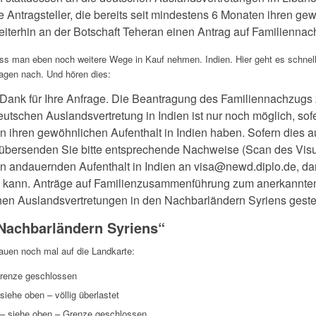
e Antragsteller, die bereits seit mindestens 6 Monaten ihren ge
iterhin an der Botschaft Teheran einen Antrag auf Familiennach
ss man eben noch weitere Wege in Kauf nehmen. Indien. Hier geht es schnel
ragen nach. Und hören dies:
 Dank für Ihre Anfrage. Die Beantragung des Familiennachzugs
eutschen Auslandsvertretung in Indien ist nur noch möglich, sofe
 ihren gewöhnlichen Aufenthalt in Indien haben. Sofern dies au
t, übersenden Sie bitte entsprechende Nachweise (Scan des Visu
 andauernden Aufenthalt in Indien an visa@newd.diplo.de, da
 kann. Anträge auf Familienzusammenführung zum anerkannten 
en Auslandsvertretungen in den Nachbarländern Syriens gestel
 Nachbarländern Syriens“
uen noch mal auf die Landkarte:
Grenze geschlossen
siehe oben – völlig überlastet
 – siehe oben – Grenze geschlossen