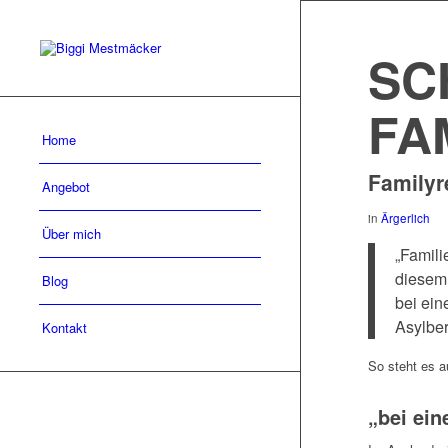
SC
FA
Home
Familyr
Angebot
in
Ärgerlich
Über mich
„Famili
diesem 
Blog
bei ein
Asylber
Kontakt
So steht es a
„bei ein