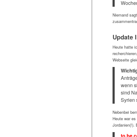
Wochen
Niemand sagt 
zusammentra
Update I
Heute hatte i
recherchieren
Webseite glei
Wichti
Anträge
wenn s
sind Na
Syrien 
Nebenbei beme
Heute war es 
Jordanien(!). 
to be 