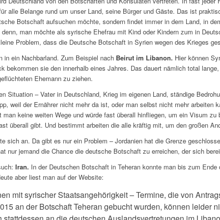
rd Deutschland von den Botschaften und Konsulaten vertreten. In fast jeder Hau
 für alle Belange rund um unser Land, seine Bürger und Gäste. Das ist prakt
sche Botschaft aufsuchen möchte, sondern findet immer in dem Land, in dem
 denn, man möchte als syrische Ehefrau mit Kind oder Kindern zum in Deuts
leine Problem, dass die Deutsche Botschaft in Syrien wegen des Krieges ges
n in ein Nachbarland. Zum Beispiel nach
Beirut im Libanon.
Hier können Syr
k bekommen sie den innerhalb eines Jahres. Das dauert nämlich total lange, w
geflüchteten Ehemann zu ziehen.
hen Situation – Vater in Deutschland, Krieg im eigenen Land, ständige Bedro
pp, weil der Ernährer nicht mehr da ist, oder man selbst nicht mehr arbeiten k
t man keine weiten Wege und würde fast überall hinfliegen, um ein Visum zu 
ast überall gibt. Und bestimmt arbeiten die alle kräftig mit, um den großen 
e sich an. Da gibt es nur ein Problem – Jordanien hat die Grenze geschlosse
hat nur jemand die Chance die deutsche Botschaft zu erreichen, der sich berei
such:
Iran.
In der Deutschen Botschaft in Teheran konnte man bis zum Ende de
eute aber liest man auf der Website:
en mit syrischer Staatsangehörigkeit – Termine, die von Antrag
015 an der Botschaft Teheran gebucht wurden, können leider
h stattdessen an die deutschen Auslandsvertretungen im Liban