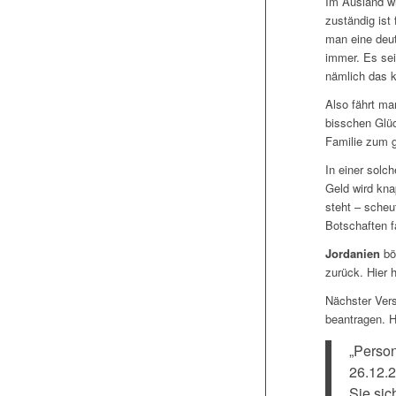
Im Ausland wi
zuständig ist
man eine deut
immer. Es sei
nämlich das k
Also fährt ma
bisschen Glüc
Familie zum 
In einer solc
Geld wird kna
steht – scheu
Botschaften f
Jordanien
böt
zurück. Hier 
Nächster Ver
beantragen. H
„Person
26.12.2
Sie sic