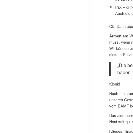
Irak – dri
Auch die s
Ok. Dann eben
Armenien!
Wi
muss, wenn ma
Wir können es
diesem Satz:
„Die be
haben.
Klonk!
Noch mal zum 
unseren Gese
vom BAMF bek
Das also nenn
Honi soit qui
[Dieses Hinau