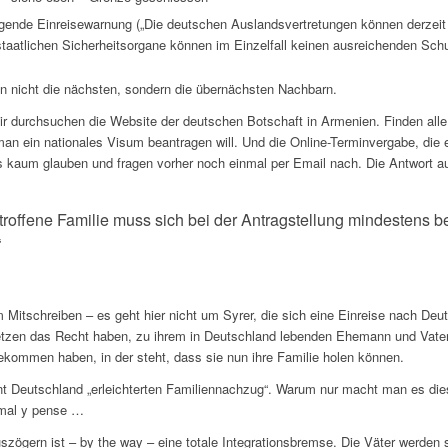
ngende Einreisewarnung („Die deutschen Auslandsvertretungen können derzeit
taatlichen Sicherheitsorgane können im Einzelfall keinen ausreichenden Schutz
 nicht die nächsten, sondern die übernächsten Nachbarn.
r durchsuchen die Website der deutschen Botschaft in Armenien. Finden alle
n ein nationales Visum beantragen will. Und die Online-Terminvergabe, die er
 kaum glauben und fragen vorher noch einmal per Email nach. Die Antwort aus 
troffene Familie muss sich bei der Antragstellung mindestens b
“
Mitschreiben – es geht hier nicht um Syrer, die sich eine Einreise nach Deu
tzen das Recht haben, zu ihrem in Deutschland lebenden Ehemann und Vater
ommen haben, in der steht, dass sie nun ihre Familie holen können.
t Deutschland „erleichterten Familiennachzug“. Warum nur macht man es die
 mal y pense …
szögern ist – by the way – eine totale Integrationsbremse. Die Väter werden 