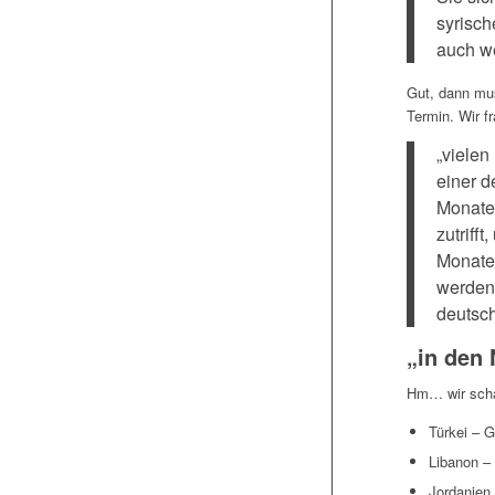
syrisch
auch we
Gut, dann mu
Termin. Wir f
„vielen
einer d
Monaten
zutriff
Monaten
werden
deutsch
„in den
Hm… wir scha
Türkei – 
Libanon – 
Jordanien