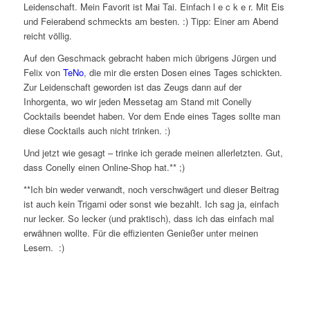
Leidenschaft. Mein Favorit ist Mai Tai. Einfach l e c k e r. Mit Eis
und Feierabend schmeckts am besten. :) Tipp: Einer am Abend
reicht völlig.
Auf den Geschmack gebracht haben mich übrigens Jürgen und
Felix von
TeNo
, die mir die ersten Dosen eines Tages schickten.
Zur Leidenschaft geworden ist das Zeugs dann auf der
Inhorgenta, wo wir jeden Messetag am Stand mit Conelly
Cocktails beendet haben. Vor dem Ende eines Tages sollte man
diese Cocktails auch nicht trinken. :)
Und jetzt wie gesagt – trinke ich gerade meinen allerletzten. Gut,
dass Conelly einen Online-Shop hat.** ;)
**Ich bin weder verwandt, noch verschwägert und dieser Beitrag
ist auch kein Trigami oder sonst wie bezahlt. Ich sag ja, einfach
nur lecker. So lecker (und praktisch), dass ich das einfach mal
erwähnen wollte. Für die effizienten Genießer unter meinen
Lesern. :)