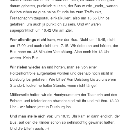
darum gebeten, pünktlich zu sein, der Bus würde _nicht_ warten.
Wir brauchen ne gute halbe Stunde bis zum Treffpunkt,
Freitagnachmittagsstau einkalkuliert, also um 15.55 Uhr los
gefahren, um auch ja pünktlich zu sein. Und wir waren
superpünktlich um 16.42 Uhr am Ziel.
Wer allerdings nicht kam
, war der Bus. Nicht um 16.45, nicht
um 17.00 und auch nicht um 17.15. Wir riefen an und hörten, der
Bus habe ca. 45 Minuten Verspätung. Also noch bis 18 Uhr
warten. Kein Bus.
Wir riefen wieder an
und hörten, man sei von einer
Polizeikontrolle aufgehalten worden und deshalb noch nicht in
Duisburg los gefahren. Wie bitte? Von Duisburg bis zu unserem
Standort: locker ne halbe Stunde, wenn nicht länger.
Mittlerweile hatten wir die Handynummern der Teamerin und des
Fahrers und telefonierten abwechselnd mit ihr und mit ihm. 18.30
Uhr – wir fahren jetzt in Duisburg los.
Und man stelle sich vor,
um 19.15 Uhr kam er dann endlich, der
Bus, auf den die Kinder schon so sehnsüchtig gewartet hatten.
Und die Eltern auch. :-)