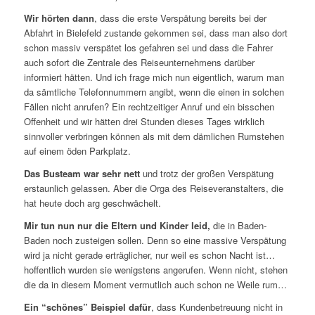
Wir hörten dann
, dass die erste Verspätung bereits bei der
Abfahrt in Bielefeld zustande gekommen sei, dass man also dort
schon massiv verspätet los gefahren sei und dass die Fahrer
auch sofort die Zentrale des Reiseunternehmens darüber
informiert hätten. Und ich frage mich nun eigentlich, warum man
da sämtliche Telefonnummern angibt, wenn die einen in solchen
Fällen nicht anrufen? Ein rechtzeitiger Anruf und ein bisschen
Offenheit und wir hätten drei Stunden dieses Tages wirklich
sinnvoller verbringen können als mit dem dämlichen Rumstehen
auf einem öden Parkplatz.
Das Busteam war sehr nett
und trotz der großen Verspätung
erstaunlich gelassen. Aber die Orga des Reiseveranstalters, die
hat heute doch arg geschwächelt.
Mir tun nun nur die Eltern und Kinder leid,
die in Baden-
Baden noch zusteigen sollen. Denn so eine massive Verspätung
wird ja nicht gerade erträglicher, nur weil es schon Nacht ist…
hoffentlich wurden sie wenigstens angerufen. Wenn nicht, stehen
die da in diesem Moment vermutlich auch schon ne Weile rum…
Ein “schönes” Beispiel dafür
, dass Kundenbetreuung nicht in