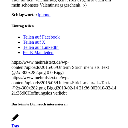
mein schönstes Valentinstagsgeschenk. :-)
Schlagworte:
iphone
Eintrag teilen
Teilen auf Facebook
Teilen auf X
Teilen auf LinkedIn
Per E-Mail teilen
https://www.mehralstext.de/wp-
content/uploads/2015/05/Unterm-Strich-mehr-als-Text-
@2x-300x282.png
0
0
Biggi
https://www.mehralstext.de/wp-
content/uploads/2015/05/Unterm-Strich-mehr-als-Text-
@2x-300x282.png
Biggi
2010-02-14 21:36:00
2010-02-14
21:36:00
Hoffnungslos verliebt
Das könnte Dich auch interessieren
Das