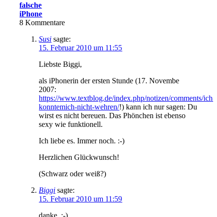
falsche
iPhone
8
Kommentare
Susi
sagte:
15. Februar 2010 um 11:55
Liebste Biggi,
als iPhonerin der ersten Stunde (17. Novembe
2007:
https://www.textblog.de/index.php/notizen/comments/ich-
konntemich-nicht-wehren/
!) kann ich nur sagen: Du
wirst es nicht bereuen. Das Phönchen ist ebenso
sexy wie funktionell.
Ich liebe es. Immer noch. :-)
Herzlichen Glückwunsch!
(Schwarz oder weiß?)
Biggi
sagte:
15. Februar 2010 um 11:59
danke. :-)