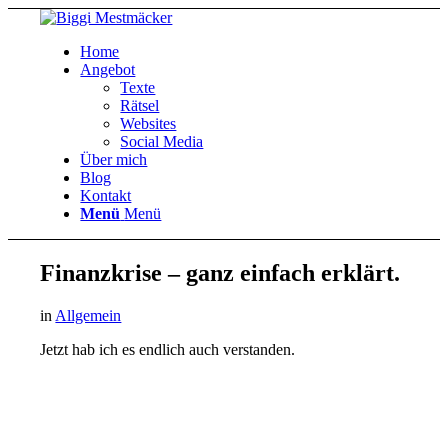
Home
Angebot
Texte
Rätsel
Websites
Social Media
Über mich
Blog
Kontakt
Menü
Menü
Finanzkrise – ganz einfach erklärt.
in
Allgemein
Jetzt hab ich es endlich auch verstanden.