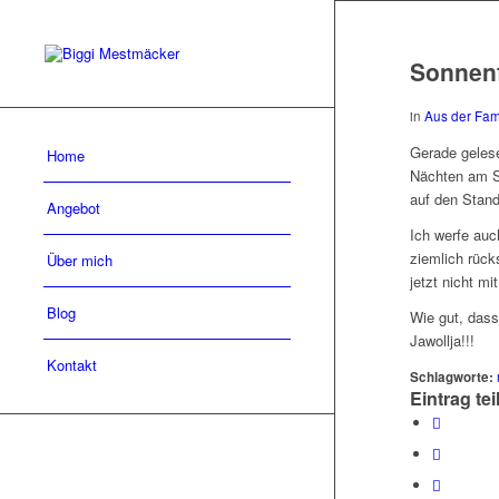
Sonnenf
in
Aus der Fam
Gerade geles
Home
Nächten am St
auf den Stand
Angebot
Ich werfe auc
ziemlich rüc
Über mich
jetzt nicht mi
Blog
Wie gut, dass
Jawollja!!!
Kontakt
Schlagworte:
Eintrag tei