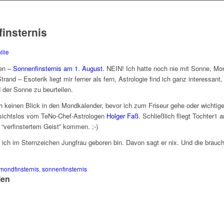
insternis
ilie
en –
Sonnenfinsternis am 1. August.
NEIN! Ich hatte noch nie mit Sonne, Mo
rand – Esoterik liegt mir ferner als fern, Astrologie find ich ganz interessa
 der Sonne zu beurteilen.
h keinen Blick in den Mondkalender, bevor ich zum Friseur gehe oder wichtig
ksichtslos vom TeNo-Chef-Astrologen
Holger Faß.
Schließlich fliegt Tochter1 
t “verfinstertem Geist” kommen. ;-)
 ich im Sternzeichen Jungfrau geboren bin. Davon sagt er nix. Und die brauc
mondfinsternis
,
sonnenfinsternis
len