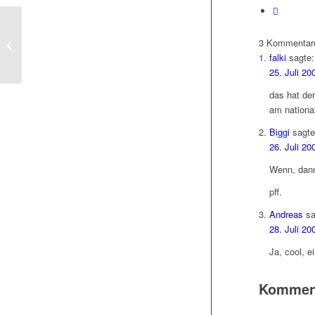
3
Kommentar
Frischmilch
falki
sagte:
25. Juli 20
das hat der
am national
Biggi
sagte
26. Juli 20
Wenn, dann 
pff.
Andreas
sa
28. Juli 2
Ja, cool, e
Kommenta