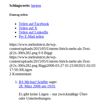
Schlagworte:
luegen
Eintrag teilen
Teilen auf Facebook
Teilen auf X
Teilen auf LinkedIn
Per E-Mail teilen
https://www.mehralstext.de/wp-
content/uploads/2015/05/Unterm-Strich-mehr-als-Text-
@2x-300x282.png
0
0
Biggi
https://www.mehralstext.de/wp-
content/uploads/2015/05/Unterm-Strich-mehr-als-Text-
@2x-300x282.png
Biggi
2008-03-27 01:23:00
2021-02-03
17:59:30
Lügen
2
Kommentare
RA Michael Seidlitz
sagte:
28. März 2008 um 19:01
Es gibt keine Lügen – nur zweckmäßige Über-
oder Untertreibungen.