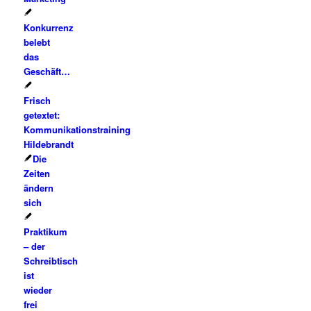
Konkurrenz
belebt
das
Geschäft…
Frisch
getextet:
Kommunikationstraining
Hildebrandt
Die
Zeiten
ändern
sich
Praktikum
– der
Schreibtisch
ist
wieder
frei