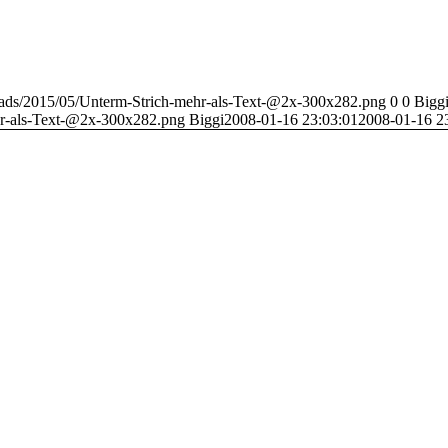
loads/2015/05/Unterm-Strich-mehr-als-Text-@2x-300x282.png
0
0
Bigg
hr-als-Text-@2x-300x282.png
Biggi
2008-01-16 23:03:01
2008-01-16 2