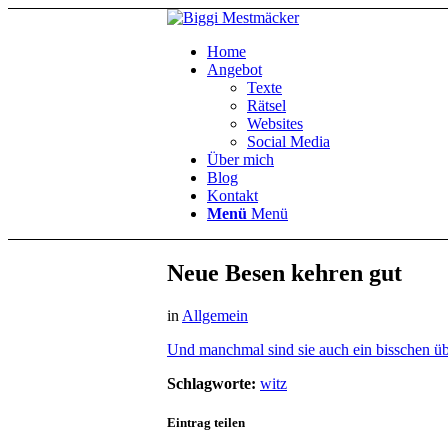
Home
Angebot
Texte
Rätsel
Websites
Social Media
Über mich
Blog
Kontakt
Menü
Menü
Neue Besen kehren gut
in
Allgemein
Und manchmal sind sie auch ein bisschen übe
Schlagworte:
witz
Eintrag teilen