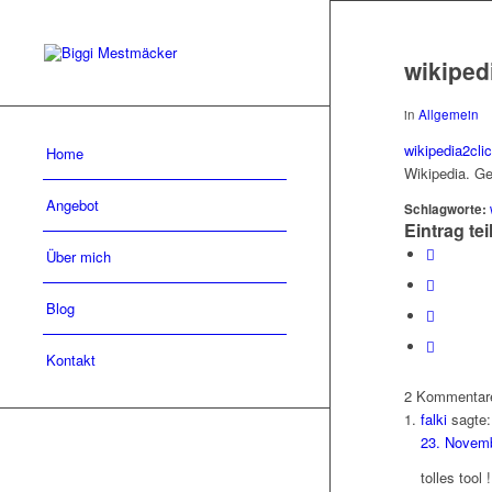
wikiped
in
Allgemein
wikipedia2cli
Home
Wikipedia. G
Angebot
Schlagworte:
Eintrag tei
Über mich
Blog
Kontakt
2
Kommentar
falki
sagte:
23. Novem
tolles tool !