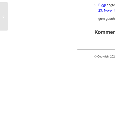
Biggi
sagte
23. Novem
Adventskalender-Füllungen gesucht
gern gesche
Kommenta
© Copyright 202