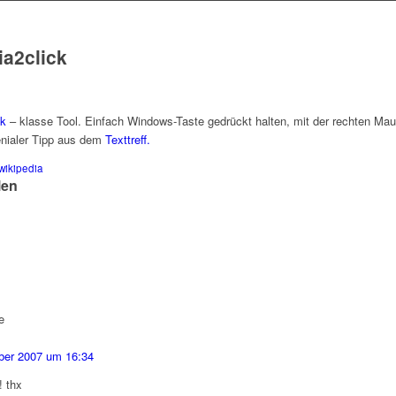
ia2click
ck
– klasse Tool. Einfach Windows-Taste gedrückt halten, mit der rechten Mau
enialer Tipp aus dem
Texttreff.
wikipedia
len
e
ber 2007 um 16:34
! thx