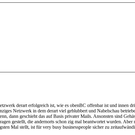
tzwerk derart erfolgreich ist, wie es obenBC offenbar ist und innen dri
einziges Netzwerk in dem derart viel geblubbert und Nabelschau betrieb
wenn, dann geschieht das auf Basis privater Mails. Ansonsten sind Gehäs
en gestellt, die andernorts schon zig mal beantwortet wurden. Aber 
n Mal stellt, ist für very busy businesspeople sicher zu zeitaufwän