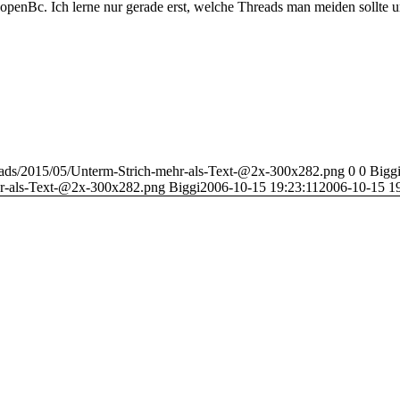
 openBc. Ich lerne nur gerade erst, welche Threads man meiden sollte 
loads/2015/05/Unterm-Strich-mehr-als-Text-@2x-300x282.png
0
0
Bigg
hr-als-Text-@2x-300x282.png
Biggi
2006-10-15 19:23:11
2006-10-15 19