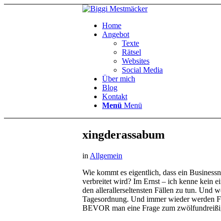
Home
Angebot
Texte
Rätsel
Websites
Social Media
Über mich
Blog
Kontakt
Menü
Menü
xingderassabum
in
Allgemein
Wie kommt es eigentlich, dass ein Businessne
verbreitet wird? Im Ernst – ich kenne kein 
den allerallerseltensten Fällen zu tun. Und 
Tagesordnung. Und immer wieder werden Frag
BEVOR man eine Frage zum zwölfundreißigste