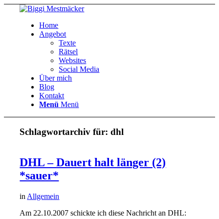
Home
Angebot
Texte
Rätsel
Websites
Social Media
Über mich
Blog
Kontakt
Menü
Menü
Schlagwortarchiv für:
dhl
DHL – Dauert halt länger (2)
*sauer*
in
Allgemein
Am 22.10.2007 schickte ich diese Nachricht an DHL: