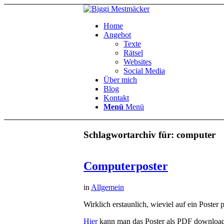
Home
Angebot
Texte
Rätsel
Websites
Social Media
Über mich
Blog
Kontakt
Menü
Menü
Schlagwortarchiv für:
computer
Computerposter
in
Allgemein
Wirklich erstaunlich, wieviel auf ein Poster
Hier
kann man das Poster als PDF downloa