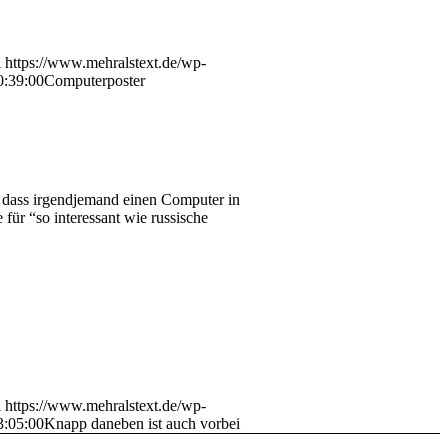
i
https://www.mehralstext.de/wp-
0:39:00
Computerposter
, dass irgendjemand einen Computer in
für “so interessant wie russische
i
https://www.mehralstext.de/wp-
3:05:00
Knapp daneben ist auch vorbei