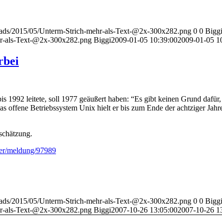
loads/2015/05/Unterm-Strich-mehr-als-Text-@2x-300x282.png
0
0
Bigg
hr-als-Text-@2x-300x282.png
Biggi
2009-01-05 10:39:00
2009-01-05 1
rbei
 1992 leitete, soll 1977 geäußert haben: “Es gibt keinen Grund dafür
offene Betriebssystem Unix hielt er bis zum Ende der achtziger Jahre 
schätzung.
ker/meldung/97989
loads/2015/05/Unterm-Strich-mehr-als-Text-@2x-300x282.png
0
0
Bigg
hr-als-Text-@2x-300x282.png
Biggi
2007-10-26 13:05:00
2007-10-26 1