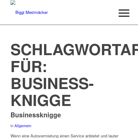
SCHLAGWORTAR
FÜR:
BUSINESS-
KNIGGE
Businessknigge
in
Allgemein
Wenn eine Autovermietung einen Service anbietet und lauter