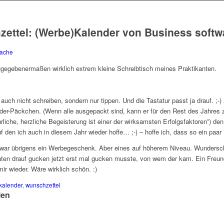
ettel: (Werbe)Kalender von Business softw
Sache
ugegebenermaßen wirklich extrem kleine Schreibtisch meines Praktikanten.
auch nicht schreiben, sondern nur tippen. Und die Tastatur passt ja drauf. ;
er-Päckchen. (Wenn alle ausgepackt sind, kann er für den Rest des Jahres
hrliche, herzliche Begeisterung ist einer der wirksamsten Erfolgsfaktoren”) d
 den ich auch in diesem Jahr wieder hoffe… ;-) – hoffe ich, dass so ein paar 
war übrigens ein Werbegeschenk. Aber eines auf höherem Niveau. Wunderschö
en drauf gucken jetzt erst mal gucken musste, von wem der kam. Ein Freund
ir wieder. Wäre wirklich schön. :)
kalender
,
wunschzettel
len