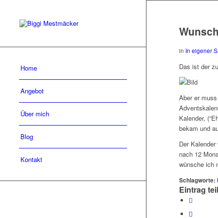
Wunschz
in
In eigener 
Das ist der z
Home
Angebot
Aber er muss 
Adventskalend
Über mich
Kalender, (“E
bekam und auf
Blog
Der Kalender 
nach 12 Monat
Kontakt
wünsche ich m
Schlagworte:
Eintrag tei