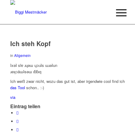
Ich steh Kopf
in
Allgemein
ʇxǝʇ slɐ ɹɥǝɯ ɥɔıɹʇs ɯɹǝʇun
ɹǝʞɔäɯʇsǝɯ ıƃƃıq
Ich weiß zwar nicht, wozu das gut ist, aber irgendwie cool find ich
das Tool
schon.. :-)
via
Eintrag teilen