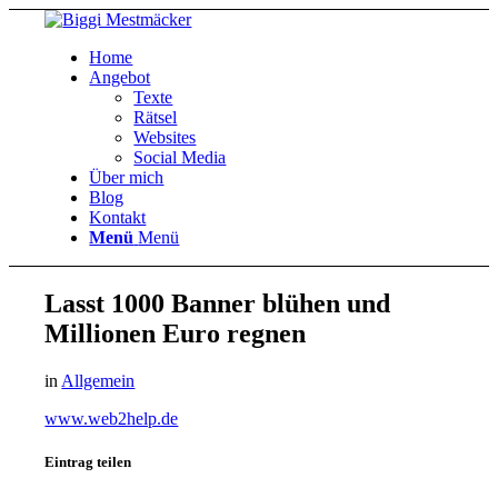
Home
Angebot
Texte
Rätsel
Websites
Social Media
Über mich
Blog
Kontakt
Menü
Menü
Lasst 1000 Banner blühen und
Millionen Euro regnen
in
Allgemein
www.web2help.de
Eintrag teilen